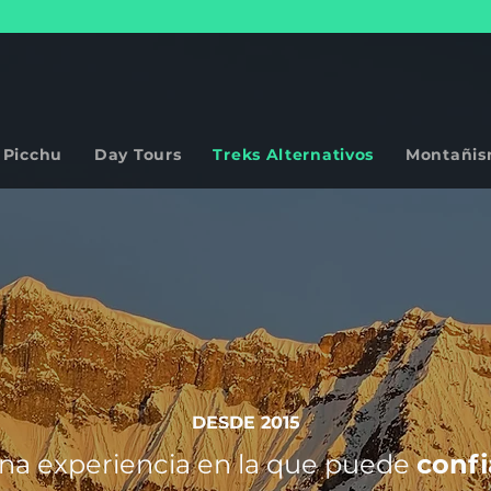
 Picchu
Day Tours
Treks Alternativos
Montañi
DESDE 2015
na experiencia en la que puede
confi