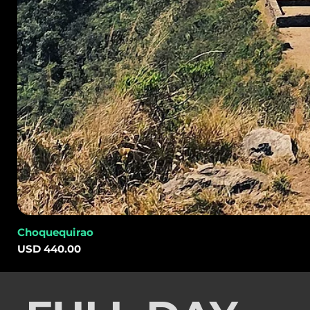
Choquequirao
Precio
USD 440.00