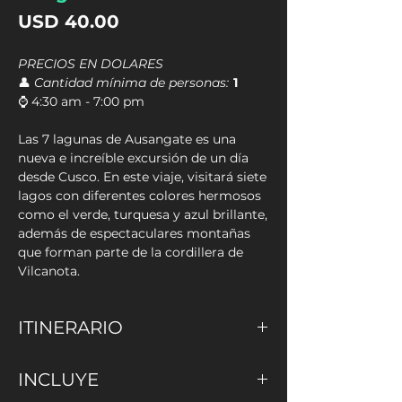
Precio
USD 40.00
PRECIOS EN DOLARES
👤
Cantidad mínima de personas:
1
⌚ 4:30 am - 7:00 pm
Las 7 lagunas de Ausangate es una
nueva e increíble excursión de un día
desde Cusco. En este viaje, visitará siete
lagos con diferentes colores hermosos
como el verde, turquesa y azul brillante,
además de espectaculares montañas
que forman parte de la cordillera de
Vilcanota.
ITINERARIO
Lo recogeremos de su alojamiento en
INCLUYE
Cusco y luego conduciremos durante
aproximadamente 2 horas hasta el