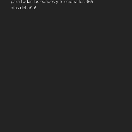
para todas las edades y funciona los 365
días del año!